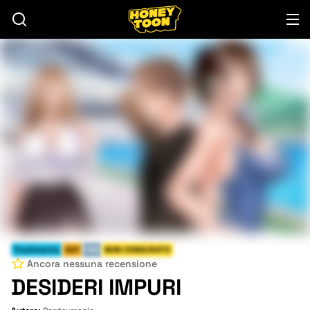
Tradimento
Milf
FINE
NON CENSURATO
Ancora nessuna recensione
DESIDERI IMPURI