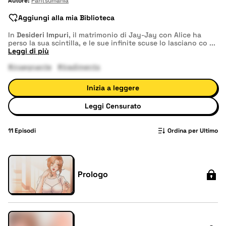
Autore:
Pantsumania
Aggiungi alla mia Biblioteca
In
Desideri Impuri
, il matrimonio di Jay-Jay con Alice ha
perso la sua scintilla, e le sue infinite scuse lo lasciano co
...
Leggi di più
#insegnante
#tradimento
Inizia a leggere
Leggi Censurato
11
Episodi
Ordina per Ultimo
Prologo