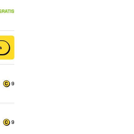
GRATIS
a
9
9