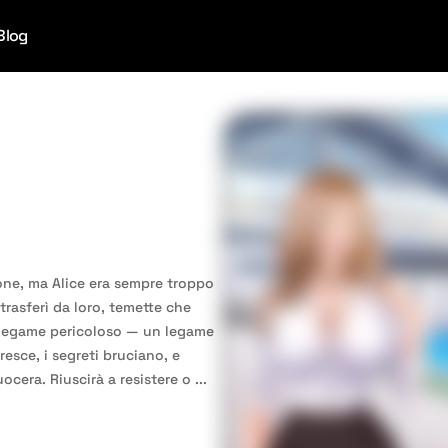
Blog
one, ma Alice era sempre troppo
rasferì da loro, temette che
un legame pericoloso — un legame
resce, i segreti bruciano, e
ocera. Riuscirà a resistere o
...