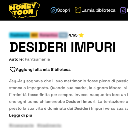
Scopri
La mia biblioteca
4.1/5
Tradimento
Milf
Romantico
FINE
DESIDERI IMPURI
Autore:
Pantsumania
Aggiungi alla mia Biblioteca
Jay-Jay sognava che il suo matrimonio fosse pieno di passi
stanca o impegnata. Quando sua madre, la signora Moore, si t
l’intimità fosse finita per sempre. Invece, nacque tra loro 
che ogni uomo chiamerebbe
Desideri Impuri
. La tentazione c
presto la sua vita è dominata dai
Desideri Impuri
verso sua su
Leggi di più
#insegnante
#tradimento