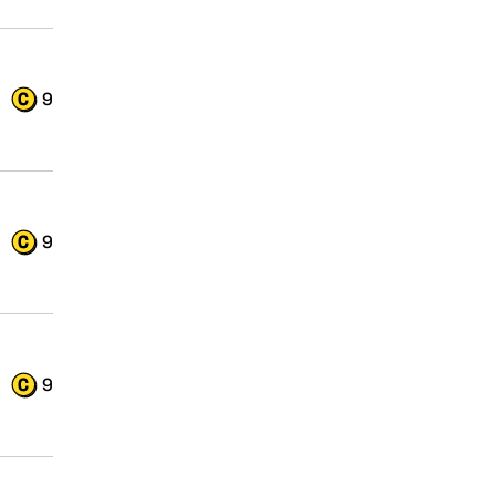
9
9
9