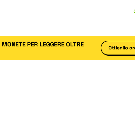
I MONETE PER LEGGERE OLTRE
Ottienilo or