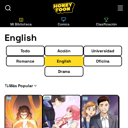
Mi Biblioteca
Comics
Clasificación
English
Todo
Acción
Universidad
Romance
English
Oficina
Drama
Más Popular
FIN
FIN
FIN