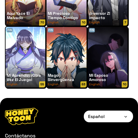
Aquí Yace El
Mi Precioso
¡inversor Z!
Malvado
Tiempo Contigo
Impacto
English
70
English
10
English
7
FIN
FIN
FIN
Mi Aprendiz: ¡otra
Mago
Mi Esposo
Vez El Juego!
Sinvergüenza
Amoroso
English
55
English
63
English
10
Español
Français
Contáctanos