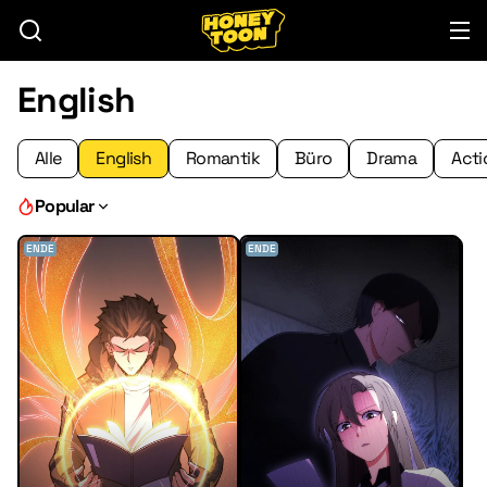
English
Alle
English
Romantik
Büro
Drama
Acti
Popular
ENDE
ENDE