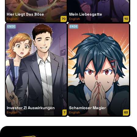
Hier Liegt Das Böse
Mein Liebesgatte
English
70
English
10
ENDE
ENDE
Investor Z! Auswirkungen
Schamloser Magier
English
7
English
63