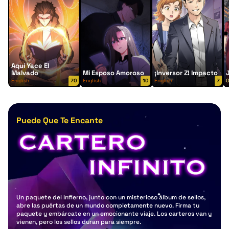
Aquí Yace El
Malvado
Mi Esposo Amoroso
¡inversor Z! Impacto
English
70
English
10
English
7
O
Puede Que Te Encante
Un paquete del Infierno, junto con un misterioso álbum de sellos,
abre las puertas de un mundo completamente nuevo. Firma tu
paquete y embárcate en un emocionante viaje. Los carteros van y
vienen, pero los sellos duran para siempre.