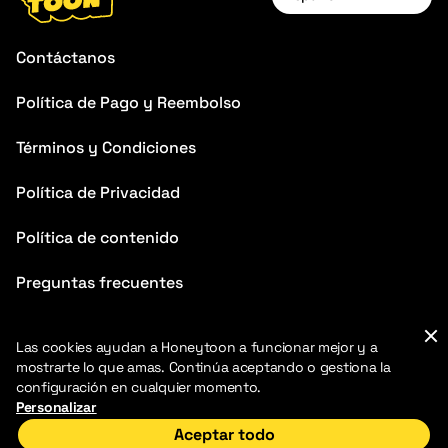
English
Contáctanos
Français
Política de Pago y Reembolso
Deutsch
Términos y Condiciones
Español
Português
Política de Privacidad
Italiano
Política de contenido
Chinese
Preguntas frecuentes
Las cookies ayudan a Honeytoon a funcionar mejor y a
mostrarte lo que amas. Continúa aceptando o gestiona la
configuración en cualquier momento.
2026 HoneyToon. Todos los derechos reservados
Personalizar
Honeytoons LLC
Address: 110 Duane Street, suite 1C, New York, NY, 10007
Aceptar todo
Registration number: 10087946