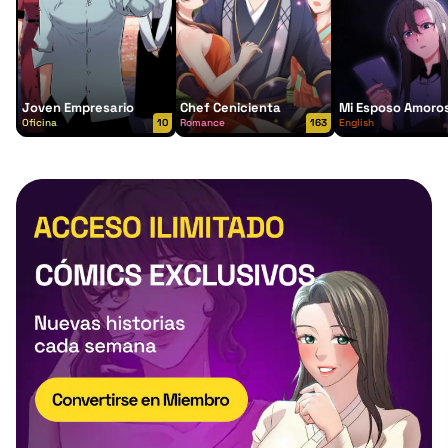
Joven Empresario
Chef Cenicienta
Mi Esposo Amoro
Oficina
10
Romance
163
English