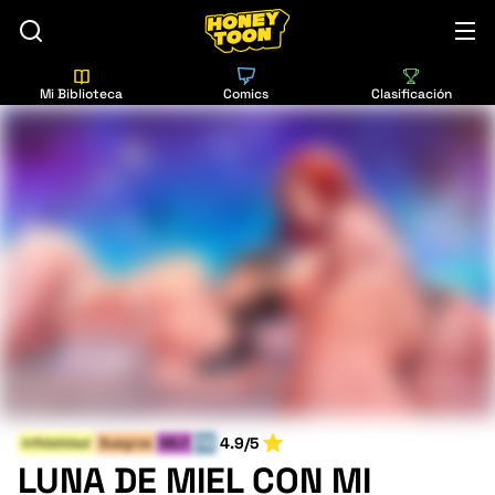
Mi Biblioteca
Comics
Clasificación
4.9/5
Infidelidad
Suegros
MILF
FIN
LUNA DE MIEL CON MI