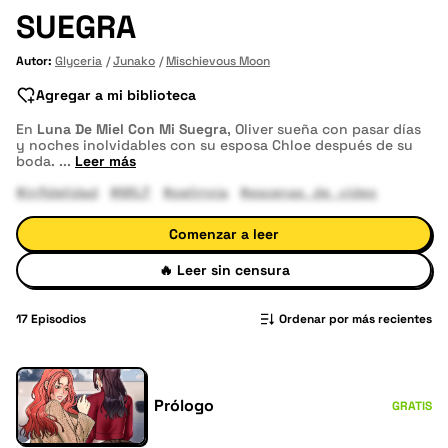
SUEGRA
Autor:
Glyceria
Junako
Mischievous Moon
Agregar a mi biblioteca
En
Luna De Miel Con Mi Suegra
, Oliver sueña con pasar días
y noches inolvidables con su esposa Chloe después de su
boda.
...
Leer más
#infidelidad
#MILF
#pelirroja
#escenas_de_video
Comenzar a leer
🔥
Leer sin censura
17
Episodios
Ordenar por más recientes
Prólogo
GRATIS