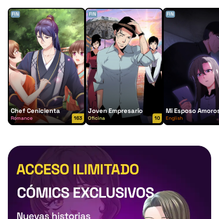
FIN
FIN
FIN
Chef Cenicienta
Joven Empresario
Mi Esposo Amoro
Romance
163
Oficina
10
English