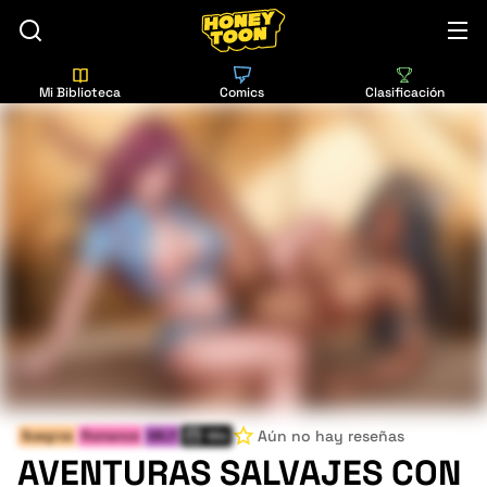
Mi Biblioteca
Comics
Clasificación
Aún no hay reseñas
Suegros
Romance
MILF
Mié
AVENTURAS SALVAJES CON