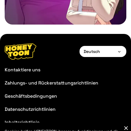
Deutsch
English
Kontaktiere uns
Français
Zahlungs- und Rückerstattungsrichtlinien
Deutsch
Geschäftsbedingungen
Español
Português
Datenschutzrichtlinien
Italiano
Inhaltsrichtlinie