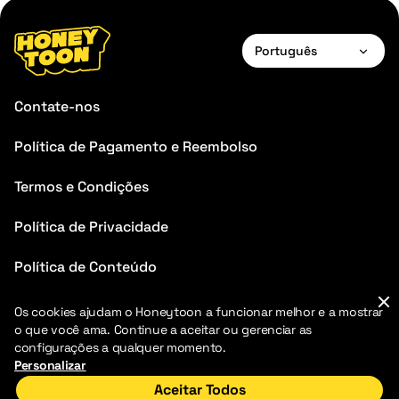
Português
English
Contate-nos
Français
Política de Pagamento e Reembolso
Deutsch
Termos e Condições
Español
Português
Política de Privacidade
Italiano
Política de Conteúdo
Perguntas Frequentes
Os cookies ajudam o Honeytoon a funcionar melhor e a mostrar
o que você ama. Continue a aceitar ou gerenciar as
Blog
configurações a qualquer momento.
Personalizar
Aceitar Todos