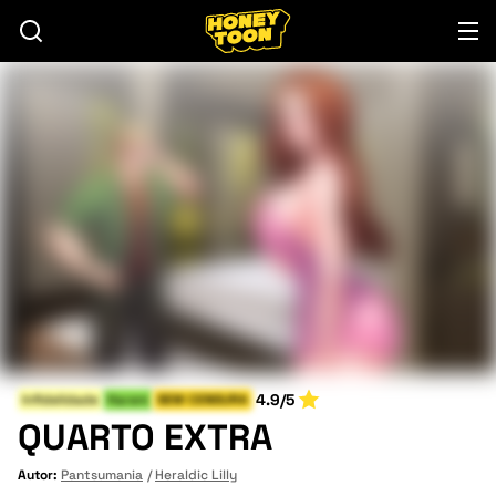
4.9/5
Infidelidade
Harem
SEM CENSURA
QUARTO EXTRA
Autor:
Pantsumania
Heraldic Lilly