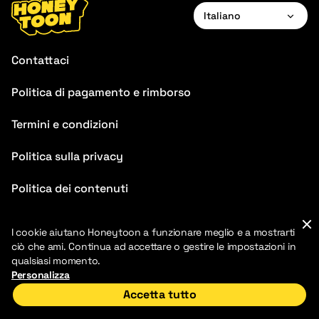
Italiano
English
Contattaci
Français
Politica di pagamento e rimborso
Deutsch
Termini e condizioni
Español
Português
Politica sulla privacy
Italiano
Politica dei contenuti
Chinese
FAQ
I cookie aiutano Honeytoon a funzionare meglio e a mostrarti
ciò che ami. Continua ad accettare o gestire le impostazioni in
qualsiasi momento.
Personalizza
Accetta tutto
2026 HoneyToon. HoneyToon. Tutti i diritti riservati