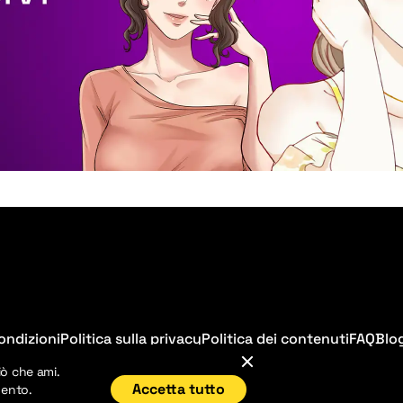
ondizioni
Politica sulla privacy
Politica dei contenuti
FAQ
Blo
iò che ami.
Accetta tutto
mento.