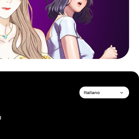
Italiano
English
Français
g
Deutsch