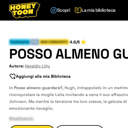
Scopri
La mia biblioteca
4.6/5
Tradimento
FINE
NON CENSURATO
POSSO ALMENO G
Autore:
Heraldic Lilly
Aggiungi alla mia Biblioteca
In
Posso almeno guardare?
, Hugh, intrappolato in un matrim
riconquistare la moglie Leila invitando a cena il suo affasci
Johnson. Ma mentre la tensione tra loro cresce, la gelosia di
emozionante risveglio.
#tradimento