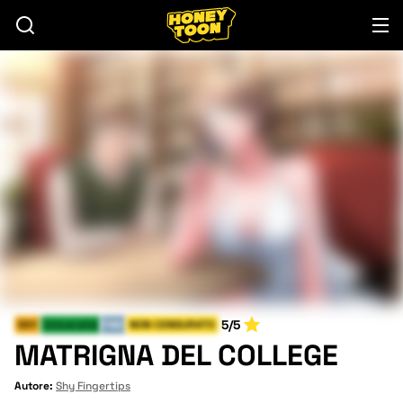
5/5
Milf
Università
FINE
NON CENSURATO
MATRIGNA DEL COLLEGE
Autore:
Shy Fingertips