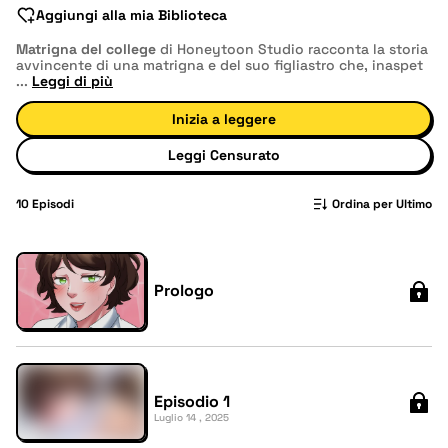
Aggiungi alla mia Biblioteca
Matrigna del college
di Honeytoon Studio racconta la storia
avvincente di una matrigna e del suo figliastro che, inaspet
...
Leggi di più
Inizia a leggere
Leggi Censurato
10
Episodi
Ordina per Ultimo
Prologo
Episodio 1
Luglio 14 , 2025