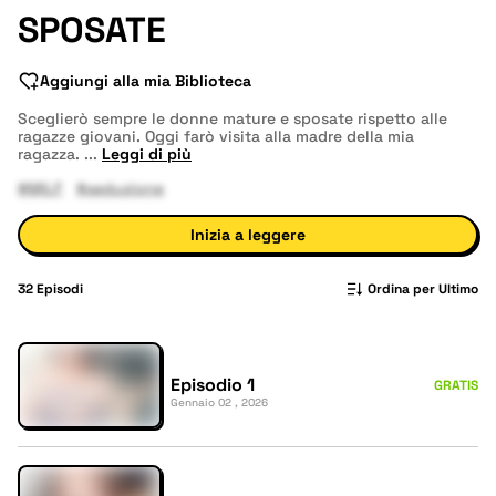
SPOSATE
Aggiungi alla mia Biblioteca
Sceglierò sempre le donne mature e sposate rispetto alle
ragazze giovani. Oggi farò visita alla madre della mia
ragazza.
...
Leggi di più
#MILF
#seduzione
Inizia a leggere
32
Episodi
Ordina per Ultimo
Episodio 1
GRATIS
Gennaio 02 , 2026