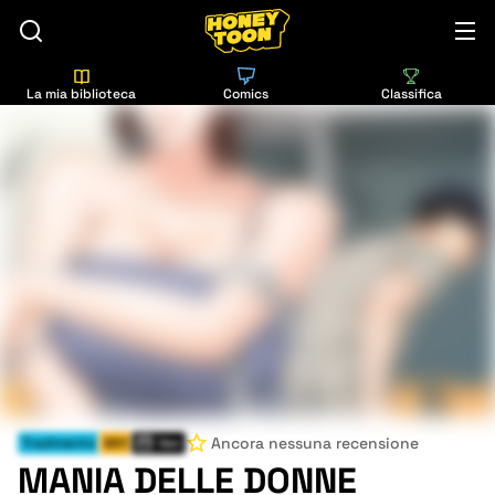
La mia biblioteca
Comics
Classifica
Ancora nessuna recensione
Tradimento
Milf
Ven
MANIA DELLE DONNE