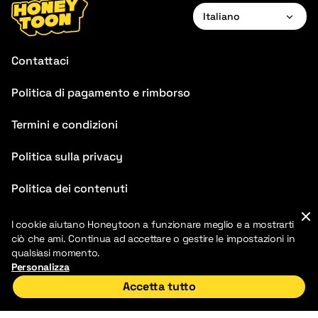
Italiano
English
Contattaci
Português
Politica di pagamento e rimborso
Italiano
Termini e condizioni
Politica sulla privacy
Politica dei contenuti
FAQ
I cookie aiutano Honeytoon a funzionare meglio e a mostrarti
ciò che ami. Continua ad accettare o gestire le impostazioni in
Blog
qualsiasi momento.
Personalizza
Accetta tutto
Home
Scopri
La mia biblioteca