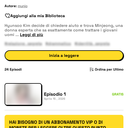
Autore:
munjo
Aggiungi alla mia Biblioteca
Hyunsoo Kim decide di chiedere aiuto e trova Minjeong, una
donna esperta che sa esattamente come trattare i giovani
uomi
...
Leggi di più
#relazione_segreta
#drammatico
#identità_segreta
Inizia a leggere
24
Episodi
Ordina per Ultimo
Episodio 1
GRATIS
Aprile 15 , 2026
HAI BISOGNO DI UN ABBONAMENTO VIP O DI
MONETE PER LEGGERE OLTRE QUESTO PUNTO