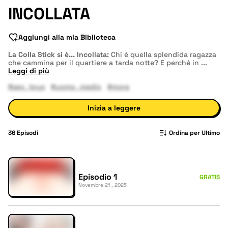
INCOLLATA
Aggiungi alla mia Biblioteca
La Colla Stick si è... Incollata:
Chi è quella splendida ragazza
che cammina per il quartiere a tarda notte? E perché in
...
Leggi di più
#sex_toys
#uomo_medio
#mora
Inizia a leggere
36
Episodi
Ordina per Ultimo
Episodio 1
GRATIS
Novembre 21 , 2025