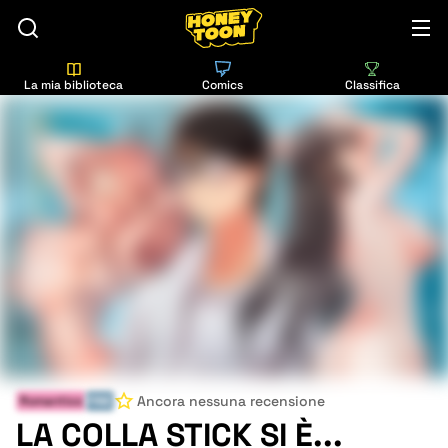
La mia biblioteca
Comics
Classifica
Ancora nessuna recensione
Romantico
FINE
LA COLLA STICK SI È...