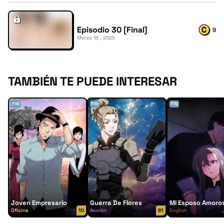
Episodio 30 [Final]
9
Marzo 18 , 2025
TAMBIÉN TE PUEDE INTERESAR
FIN
FIN
FIN
Joven Empresario
Guerra De Flores
Mi Esposo Amoro
Oficina
10
Acción
61
English