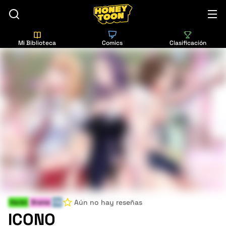
Mi Biblioteca
Comics
Clasificación
Aún no hay reseñas
Harén
Drama
FIN
ICONO