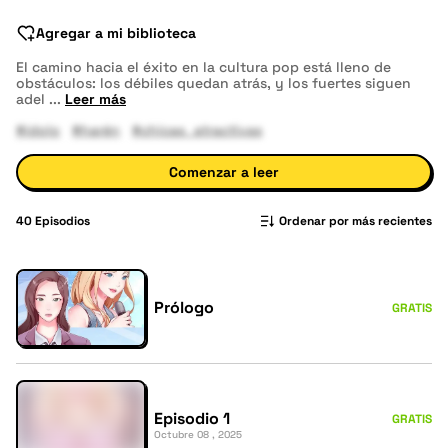
Agregar a mi biblioteca
El camino hacia el éxito en la cultura pop está lleno de
obstáculos: los débiles quedan atrás, y los fuertes siguen
adel
...
Leer más
#ídolo
#harén
#chicas_atractivas
Comenzar a leer
40
Episodios
Ordenar por más recientes
Prólogo
GRATIS
Episodio 1
GRATIS
Octubre 08 , 2025