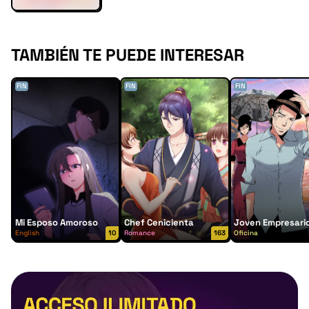
TAMBIÉN TE PUEDE INTERESAR
FIN
FIN
FIN
Mi Esposo Amoroso
Chef Cenicienta
Joven Empresari
English
10
Romance
163
Oficina