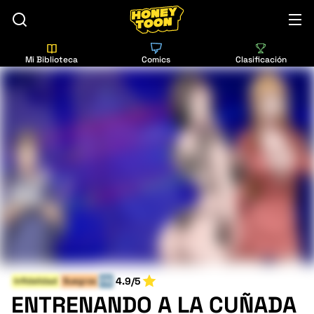
Mi Biblioteca
Comics
Clasificación
4.9/5
Infidelidad
Suegros
FIN
ENTRENANDO A LA CUÑADA