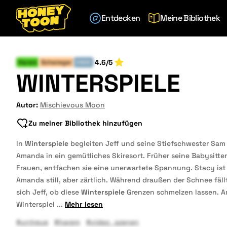
Entdecken
Meine Bibliothek
4.6/5
Harem
Schwieger
ENDE
WINTERSPIELE
Autor:
Mischievous Moon
Zu meiner Bibliothek hinzufügen
In
Winterspiele
begleiten Jeff und seine Stiefschwester Sam
Amanda in ein gemütliches Skiresort. Früher seine Babysitte
Frauen, entfachen sie eine unerwartete Spannung. Stacy ist
Amanda still, aber zärtlich. Während draußen der Schnee fällt
sich Jeff, ob diese
Winterspiele
Grenzen schmelzen lassen. A
Winterspiel
...
Mehr lesen
#untreue
#harem
#video_szenen