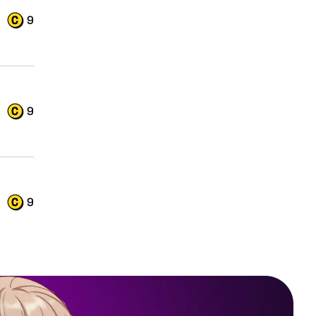
9
9
9