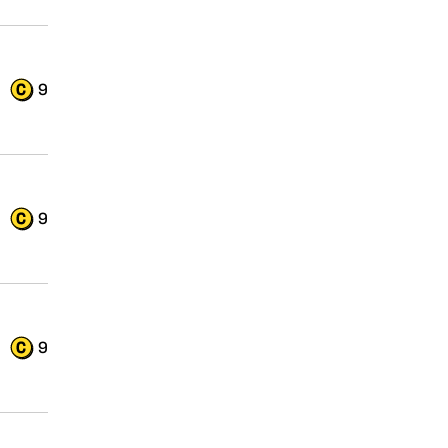
9
9
9