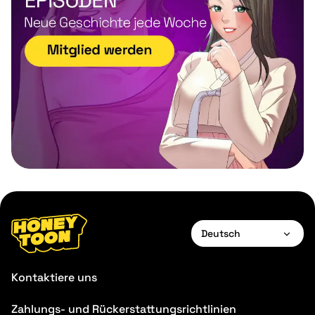
Deutsch
English
Kontaktiere uns
Français
Zahlungs- und Rückerstattungsrichtlinien
Deutsch