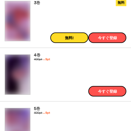
3巻
無料
無料!
今すぐ登録
4巻
400pt
→
9pt
今すぐ登録
5巻
400pt
→
9pt