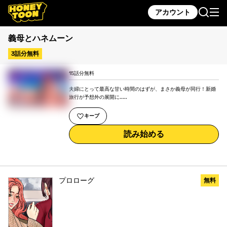
アカウント
義母とハネムーン
3話分無料
15話分無料
夫婦にとって最高な甘い時間のはずが、まさか義母が同行！新婚
旅行が予想外の展開に.....
キープ
読み始める
プロローグ
無料