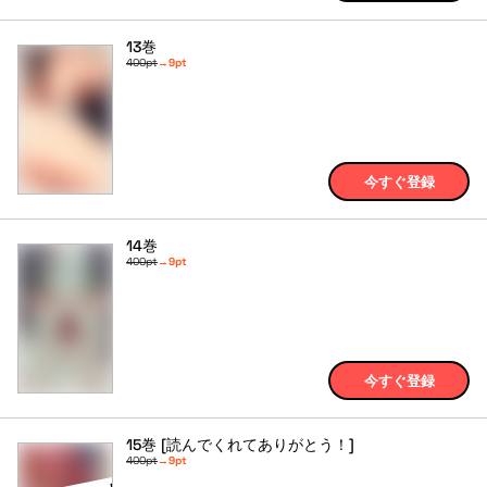
13巻
400pt
→
9pt
今すぐ登録
14巻
400pt
→
9pt
今すぐ登録
15巻 [読んでくれてありがとう！]
400pt
→
9pt