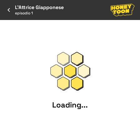
L'Attrice Giapponese
episodio 1
Loading...