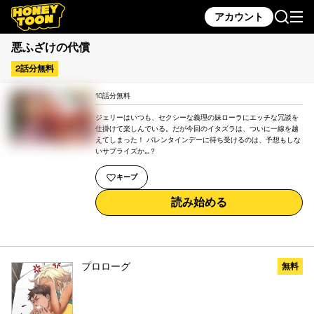
アカウント
悪ふざけの代償
2話分無料
10話分無料
ジェリーはいつも、セクシーな義理の妹ローラにエッチな冗談を
仕掛けて楽しんでいる。だが今回のイタズラは、ついに一線を越
えてしまった！ バレンタインデーに待ち受けるのは、予想もしな
いサプライズか…？
キープ
読み始める
プロローグ
無料