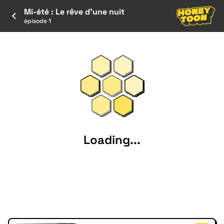
Mi-été : Le rêve d'une nuit
épisode 1
Loading...