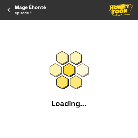
Mage Éhonté
épisode 1
Loading...