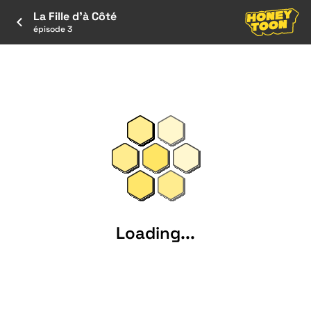
La Fille d'à Côté
épisode 3
Loading...