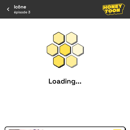
Icône
épisode 3
Loading...