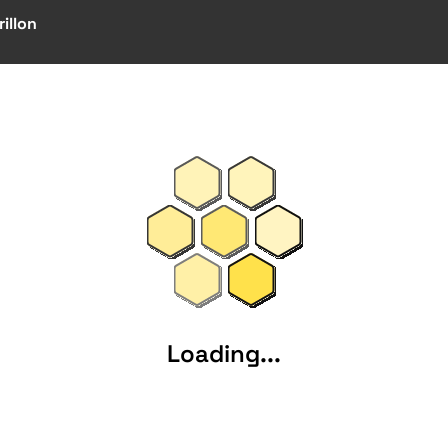
illon
Loading...