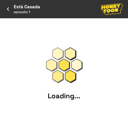
Está Casada
episodio 1
Loading...