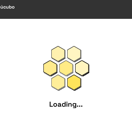
Súcubo
Loading...