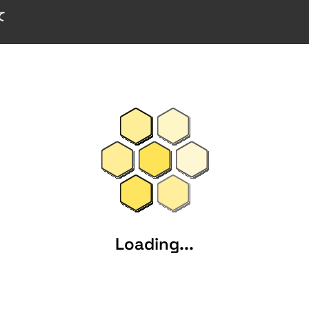
て
Loading...