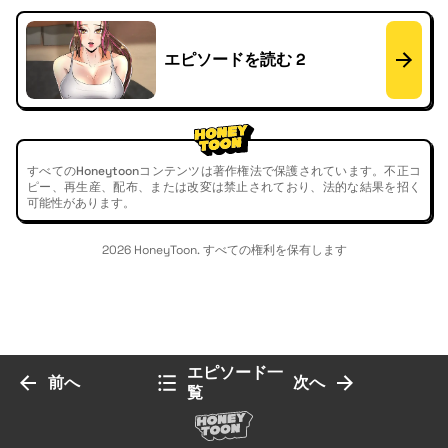
エピソードを読む 2
すべてのHoneytoonコンテンツは著作権法で保護されています。不正コ
ピー、再生産、配布、または改変は禁止されており、法的な結果を招く
可能性があります。
2026 HoneyToon. すべての権利を保有します
エピソード一
前へ
次へ
覧