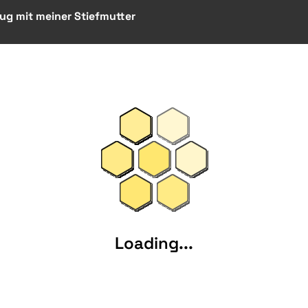
ug mit meiner Stiefmutter
Loading...